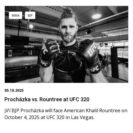
MMA
BJP
05.10.2025
14
Procházka vs. Rountree at UFC 320
R
Jiří BJP Procházka will face American Khalil Rountree on
W
October 4, 2025 at UFC 320 in Las Vegas.
pl
fu
s