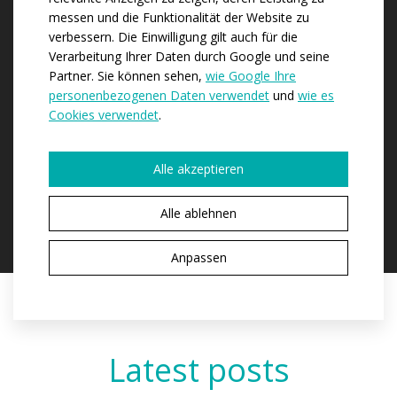
messen und die Funktionalität der Website zu
Im Hinblick auf die Qualität unserer Bekleidung
verbessern. Die Einwilligung gilt auch für die
können wir es uns erlauben, eine über dem Standard
Verarbeitung Ihrer Daten durch Google und seine
liegende, dreijährige Garantie zu gewähren.
Partner. Sie können sehen,
wie Google Ihre
personenbezogenen Daten verwendet
und
wie es
Cookies verwendet
.
HOCHWERTIGE
Alle akzeptieren
MATERIALIEN
Wir verwenden hochwertige Materialien
Alle ablehnen
renommierter, europäischer Hersteller.
Anpassen
Latest posts