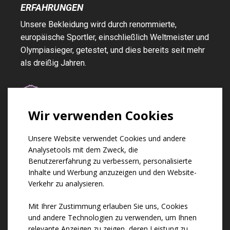
ERFAHRUNGEN
Unsere Bekleidung wird durch renommierte,
europäische Sportler, einschließlich Weltmeister und
Olympiasieger, getestet, und dies bereits seit mehr
als dreißig Jahren.
TSCHECHISCHES
Wir verwenden Cookies
PRODUKT
Sämtliche Bekleidung von uns wird ausschließlich in
Unsere Website verwendet Cookies und andere
Analysetools mit dem Zweck, die
unseren Werkstätten in der Tschechischen Republik
Benutzererfahrung zu verbessern, personalisierte
genäht.
Inhalte und Werbung anzuzeigen und den Website-
Verkehr zu analysieren.
Mit Ihrer Zustimmung erlauben Sie uns, Cookies
GARANTIE
und andere Technologien zu verwenden, um Ihnen
DREI JAHRE
relevante Anzeigen zu zeigen, deren Leistung zu