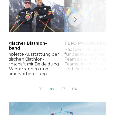
TUFO PARDUS Prostej
Belgischer Biathlon-
Verband
Radsportbekleidung, so
für das UCI Continental
Komplette Ausstattung der
Team als auch für ande
belgischen Biathlon-
Teams, einschließlich B
Mannschaft mit Bekleidung
und Kinderkategorien.
für Winterrennen und
Sommervorbereitung.
01
02
03
04
05
06