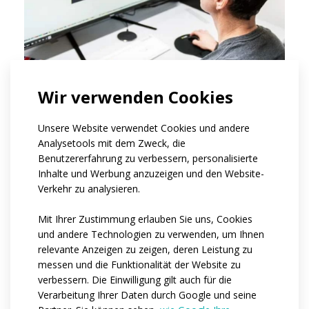
Wir verwenden Cookies
Unsere Website verwendet Cookies und andere
Analysetools mit dem Zweck, die
Benutzererfahrung zu verbessern, personalisierte
Grafische Gestaltung
Inhalte und Werbung anzuzeigen und den Website-
Verkehr zu analysieren.
Sie senden uns Ihr Einverständnis
IHR TEAM
mit der Kalkulation und den Materialien für
Mit Ihrer Zustimmung erlauben Sie uns, Cookies
den Entwurf. Entweder in Form einer
und andere Technologien zu verwenden, um Ihnen
Textbeschreibung, eines eingescannten
relevante Anzeigen zu zeigen, deren Leistung zu
handgezeichneten Entwurfs oder eines
messen und die Funktionalität der Website zu
bereits fertiggestellten Entwurfs in
verbessern. Die Einwilligung gilt auch für die
Verarbeitung Ihrer Daten durch Google und seine
Kurven (Adobe Illustrator, Corel Draw...),