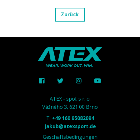
Zurück
ATEX - spol. s r. o.
Vážného 3, 621 00 Brno
T:
+49 160 95082094
jakub@atexsport.de
Geschäftsbedingungen