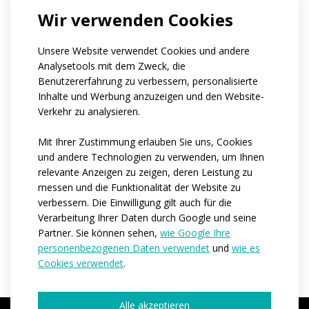
\r\n\r\r\n
Wir verwenden Cookies
Reflektierende Elemente auf Anfrage.
Unsere Website verwendet Cookies und andere
Code:
at834
Analysetools mit dem Zweck, die
Benutzererfahrung zu verbessern, personalisierte
Material:
Asteria
Inhalte und Werbung anzuzeigen und den Website-
Varianten:
Unisex
Verkehr zu analysieren.
Erwachsenengrößen:
XXS / XS / S / M / L / XL / XXL / 3XL
Mit Ihrer Zustimmung erlauben Sie uns, Cookies
und andere Technologien zu verwenden, um Ihnen
relevante Anzeigen zu zeigen, deren Leistung zu
messen und die Funktionalität der Website zu
PRODUKTION ANFRAGEN
verbessern. Die Einwilligung gilt auch für die
Verarbeitung Ihrer Daten durch Google und seine
Partner. Sie können sehen,
wie Google Ihre
personenbezogenen Daten verwendet
und
wie es
Cookies verwendet
.
Alle akzeptieren