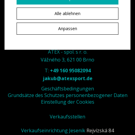
Alle ablehnen
Anpassen
ATEX - spol. s r. o.
Vážného 3, 621 00 Brno
T:
+49 160 95082094
jakub@atexsport.de
Geschäftsbedingungen
Grundsätze des Schutzes personenbezogener Daten
Einstellung der Cookies
Verkaufsstellen
Verkaufseinrichtung Jeseník
Rejvízská 84