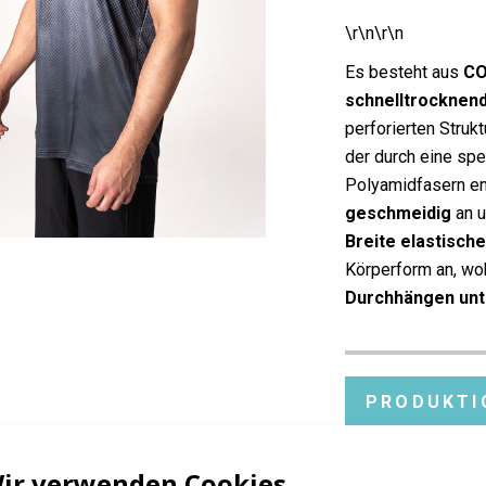
\r\n\r\n
Es besteht aus
CO
schnelltrocknen
perforierten Struk
der durch eine spe
Polyamidfasern ent
geschmeidig
an u
Breite elastische
Körperform an, wo
Durchhängen unt
PRODUKTI
ir verwenden Cookies