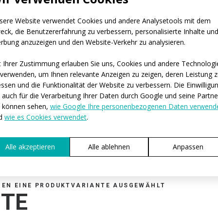
Code:
Material:
sere Website verwendet Cookies und andere Analysetools mit dem
eck, die Benutzererfahrung zu verbessern, personalisierte Inhalte un
Varianten:
rbung anzuzeigen und den Website-Verkehr zu analysieren.
Kindergrößen:
t Ihrer Zustimmung erlauben Sie uns, Cookies und andere Technologi
Erwachsenengrößen
 verwenden, um Ihnen relevante Anzeigen zu zeigen, deren Leistung 
ssen und die Funktionalität der Website zu verbessern. Die Einwilligu
lt auch für die Verarbeitung Ihrer Daten durch Google und seine Partne
e können sehen,
wie Google Ihre personenbezogenen Daten verwend
d
wie es Cookies verwendet
.
Alle akzeptieren
Alle ablehnen
Anpassen
BEN EINE PRODUKTVARIANTE AUSGEWÄHLT
ITE