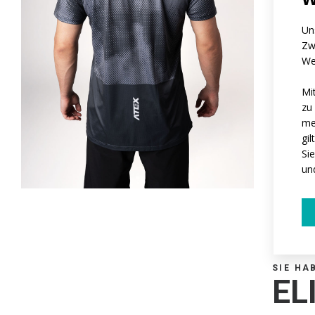
Un
Zw
We
Mi
zu
me
gi
Si
un
SIE HA
EL