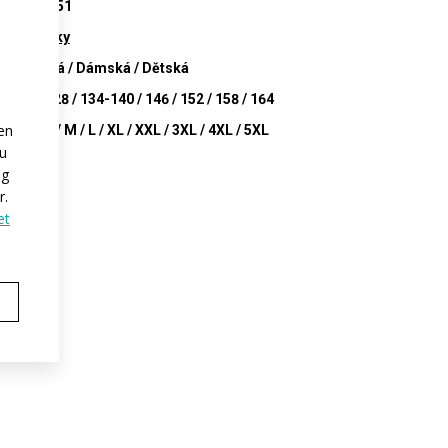
at912.51
Coolsky
d
Pánská / Dámská / Dětská
122-128 / 134-140 / 146 / 152 / 158 / 164
en
:
XS / S / M / L / XL / XXL / 3XL / 4XL / 5XL
zu
ng
r.
et