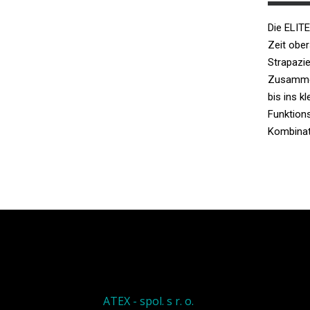
Die ELITE
Zeit ober
Strapazie
Zusammen
bis ins k
Funktion
Kombinat
ATEX - spol. s r. o.