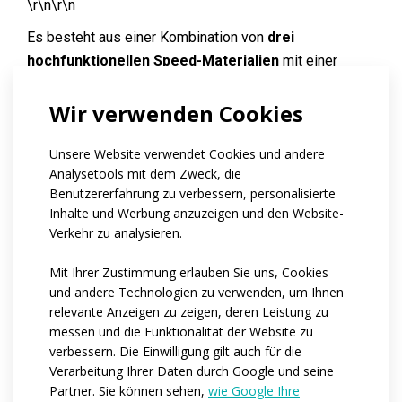
\r\n\r\n
Es besteht aus einer Kombination von
drei
hochfunktionellen Speed-Materialien
mit einer
speziellen Strickstruktur, die eine
schnellere
Wir verwenden Cookies
Belüftung und bessere Luftzirkulation
fördert. Die
Basis besteht aus einem leicht komprimierenden Aero-
Unsere Website verwendet Cookies und andere
Material
VELARO
, im Armbereich wird
profiliertes
Analysetools mit dem Zweck, die
ESPAN SPEED
verwendet. Die Kombination dieser
Benutzererfahrung zu verbessern, personalisierte
Materialien, zusammen mit der
Minimierung der
Inhalte und Werbung anzuzeigen und den Website-
Fugen und dem ausgeklügelten Schnitt
, trägt zu
Verkehr zu analysieren.
einer
hervorragenden Aerodynamik und einem
hohen Tragekomfort
im Rennsport bei.
Mit Ihrer Zustimmung erlauben Sie uns, Cookies
und andere Technologien zu verwenden, um Ihnen
\r\n\r\n
relevante Anzeigen zu zeigen, deren Leistung zu
messen und die Funktionalität der Website zu
Reflektierende Elemente
können auf Wunsch
verbessern. Die Einwilligung gilt auch für die
hinzugefügt werden.
Verarbeitung Ihrer Daten durch Google und seine
Partner. Sie können sehen,
wie Google Ihre
Code:
at142.23