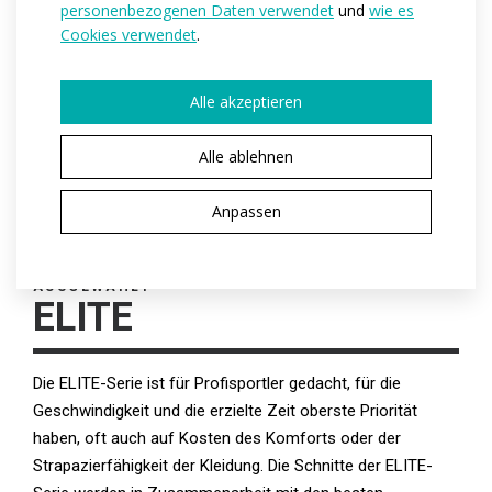
personenbezogenen Daten verwendet
und
wie es
Material:
Velaro
Cookies verwendet
.
Espan colour
Espan speed
Alle akzeptieren
Varianten:
Pánská
Erwachsenengrößen:
XS / S / M / L / XL / XXL
Alle ablehnen
Anpassen
SIE HABEN EINE PRODUKTVARIANTE
AUSGEWÄHLT
ELITE
Die ELITE-Serie ist für Profisportler gedacht, für die
Geschwindigkeit und die erzielte Zeit oberste Priorität
haben, oft auch auf Kosten des Komforts oder der
Strapazierfähigkeit der Kleidung. Die Schnitte der ELITE-