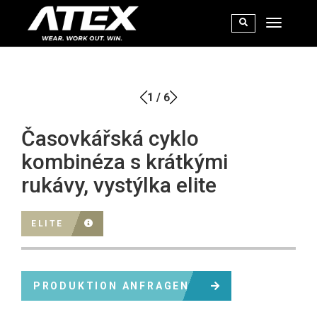
1
/
6
Časovkářská cyklo
kombinéza s krátkými
rukávy, vystýlka elite
ELITE
PRODUKTION ANFRAGEN