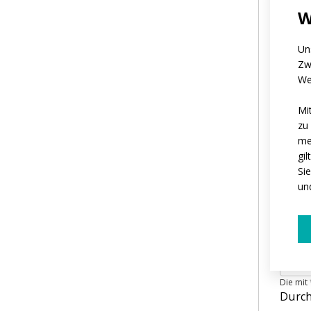
If y
W
Wie v
Un
prod
Zw
1
We
Wann 
begi
Mi
S
zu
I
me
Wou
gi
Si
un
Die mit 
Durch