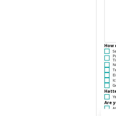
How d
S
P
Ti
N
T
E
I
G
Hatt
Y
Are 
A
N