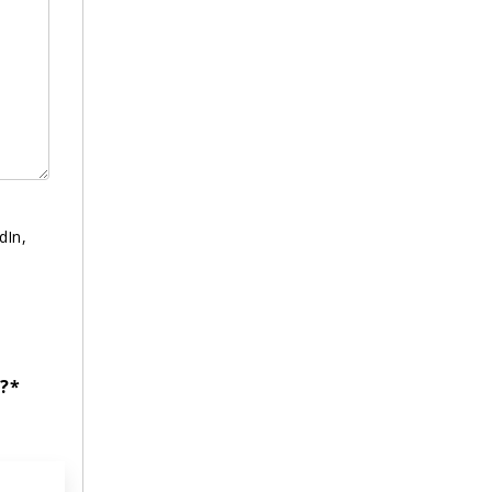
dIn,
?*