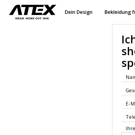
Dein Design
Bekleidung 
Ic
sh
sp
Na
Ges
E-M
Tel
Ihr