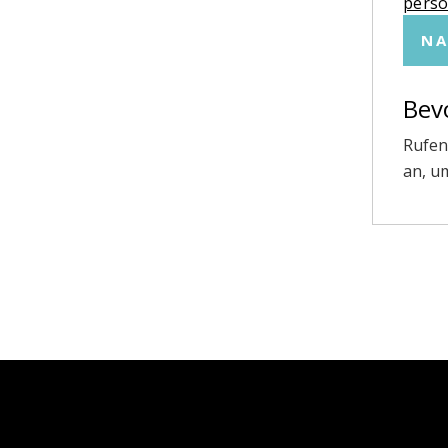
pers
NA
Bev
Rufen
an, u