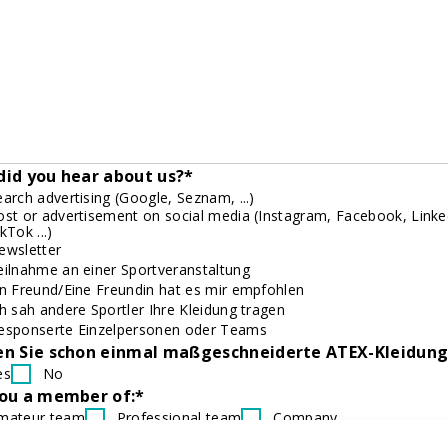
id you hear about us?*
earch advertising (Google, Seznam, ...)
ost or advertisement on social media (Instagram, Facebook, Linke
kTok ...)
ewsletter
eilnahme an einer Sportveranstaltung
in Freund/Eine Freundin hat es mir empfohlen
ch sah andere Sportler Ihre Kleidung tragen
esponserte Einzelpersonen oder Teams
en Sie schon einmal maßgeschneiderte ATEX-Kleidung
es
No
you a member of:*
mateur team
Professional team
Company
one of the above