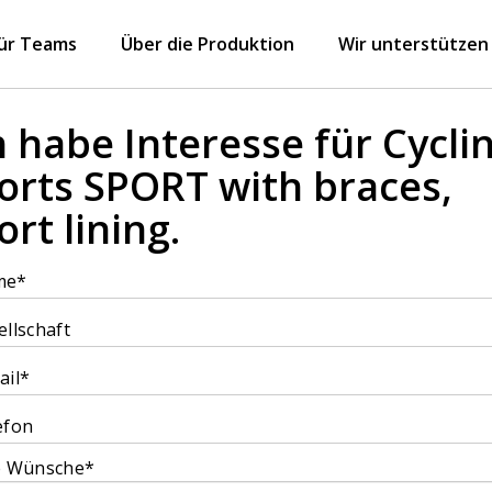
für Teams
Über die Produktion
Wir unterstützen
h habe Interesse für Cycli
orts SPORT with braces,
ort lining.
me*
ellschaft
ail*
efon
e Wünsche*