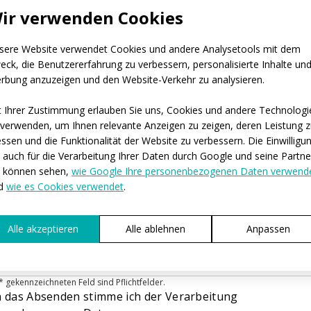
ou belong to a club, can you tell us its name?
ir verwenden Cookies
iele Personen sind es ungefähr, für die wir die Kleidu
sere Website verwendet Cookies und andere Analysetools mit dem
uzieren würden?*
eck, die Benutzererfahrung zu verbessern, personalisierte Inhalte un
-4
5-10
11-50
mehr als 50
Hunderte von Stücken
rbung anzuzeigen und den Website-Verkehr zu analysieren.
würden Sie brauchen, dass wir mit der Produktion
nnen?*
t Ihrer Zustimmung erlauben Sie uns, Cookies und andere Technologi
ofort
Innerhalb der nächsten 3-6 Monate
 verwenden, um Ihnen relevante Anzeigen zu zeigen, deren Leistung 
ch habe noch keine Vorstellung
ssen und die Funktionalität der Website zu verbessern. Die Einwilligu
ld you like to tell us more details?
lt auch für die Verarbeitung Ihrer Daten durch Google und seine Partne
e können sehen,
wie Google Ihre personenbezogenen Daten verwend
d
wie es Cookies verwendet
.
Alle akzeptieren
Alle ablehnen
Anpassen
* gekennzeichneten Feld sind Pflichtfelder.
 das Absenden stimme ich der Verarbeitung