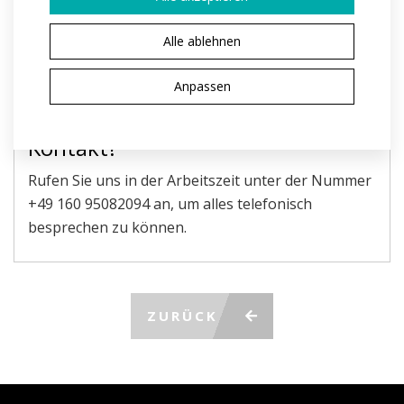
Durch das Absenden stimme ich der
Verarbeitung
personenbezogener Daten
zu
Alle ablehnen
NACHRICHT ABSENDEN
Anpassen
Bevorzugen Sie den telefonischen
Kontakt?
Rufen Sie uns in der Arbeitszeit unter der Nummer
+49 160 95082094 an, um alles telefonisch
besprechen zu können.
ZURÜCK