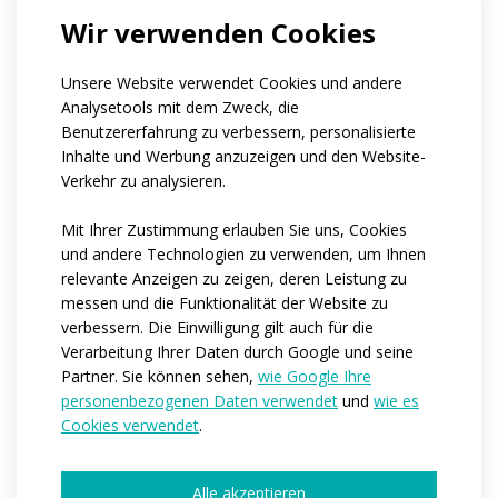
Wir verwenden Cookies
If you belong to a club, can you tell us its
name?
Wie viele Personen sind es ungefähr, für die
Unsere Website verwendet Cookies und andere
wir die Kleidung produzieren würden?*
Analysetools mit dem Zweck, die
1-4
5-10
11-50
mehr als 50
Benutzererfahrung zu verbessern, personalisierte
Hunderte von Stücken
Inhalte und Werbung anzuzeigen und den Website-
Wann würden Sie brauchen, dass wir mit der
Verkehr zu analysieren.
Produktion beginnen?*
Sofort
Innerhalb der nächsten 3-6 Monate
Mit Ihrer Zustimmung erlauben Sie uns, Cookies
Ich habe noch keine Vorstellung
und andere Technologien zu verwenden, um Ihnen
Would you like to tell us more details?
relevante Anzeigen zu zeigen, deren Leistung zu
messen und die Funktionalität der Website zu
verbessern. Die Einwilligung gilt auch für die
Verarbeitung Ihrer Daten durch Google und seine
Partner. Sie können sehen,
wie Google Ihre
personenbezogenen Daten verwendet
und
wie es
Cookies verwendet
.
Die mit * gekennzeichneten Feld sind Pflichtfelder.
Alle akzeptieren