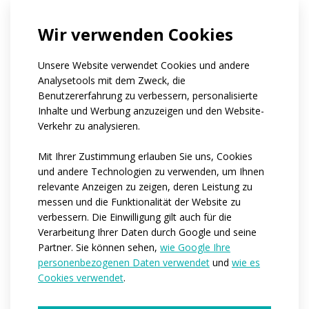
Amateur team
Professional team
Company
None of the above
Wir verwenden Cookies
If you belong to a club, can you tell us its
name?
Unsere Website verwendet Cookies und andere
Wie viele Personen sind es ungefähr, für die
Analysetools mit dem Zweck, die
wir die Kleidung produzieren würden?*
Benutzererfahrung zu verbessern, personalisierte
1-4
5-10
11-50
mehr als 50
Inhalte und Werbung anzuzeigen und den Website-
Hunderte von Stücken
Verkehr zu analysieren.
Wann würden Sie brauchen, dass wir mit der
Produktion beginnen?*
Mit Ihrer Zustimmung erlauben Sie uns, Cookies
Sofort
Innerhalb der nächsten 3-6 Monate
und andere Technologien zu verwenden, um Ihnen
Ich habe noch keine Vorstellung
relevante Anzeigen zu zeigen, deren Leistung zu
Would you like to tell us more details?
messen und die Funktionalität der Website zu
verbessern. Die Einwilligung gilt auch für die
Verarbeitung Ihrer Daten durch Google und seine
Partner. Sie können sehen,
wie Google Ihre
personenbezogenen Daten verwendet
und
wie es
Cookies verwendet
.