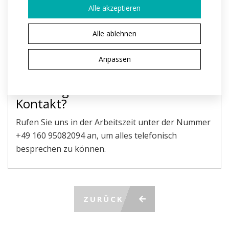
Alle akzeptieren
Die mit * gekennzeichneten Feld sind Pflichtfelder.
Durch das Absenden stimme ich der
Alle ablehnen
Verarbeitung
personenbezogener Daten
zu
NACHRICHT ABSENDEN
Anpassen
Bevorzugen Sie den telefonischen
Kontakt?
Rufen Sie uns in der Arbeitszeit unter der Nummer
+49 160 95082094 an, um alles telefonisch
besprechen zu können.
ZURÜCK