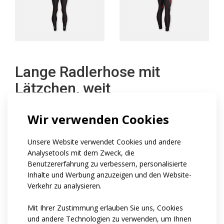
Lange Radlerhose mit
Lätzchen, weit
Wir verwenden Cookies
The basic model of the long cycling trousers with bibs
and with wide U-shape panel include bibs made from
Unsere Website verwendet Cookies und andere
mesh material and printed U-shaped panel made from
Analysetools mit dem Zweck, die
one seamless piece. Legs can finish in under-heel belt
Benutzererfahrung zu verbessern, personalisierte
or Velcro. At request you can add reflective details or
Inhalte und Werbung anzuzeigen und den Website-
Verkehr zu analysieren.
pad and we can also print on grey areas as seen in the
picture.
Mit Ihrer Zustimmung erlauben Sie uns, Cookies
und andere Technologien zu verwenden, um Ihnen