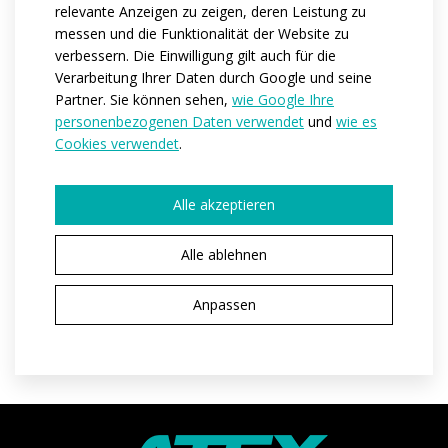
relevante Anzeigen zu zeigen, deren Leistung zu
Code:
at121
messen und die Funktionalität der Website zu
Material:
espan
/
mesh roubaix
verbessern. Die Einwilligung gilt auch für die
Varianten:
Pánská / Dámská / Dětská
Verarbeitung Ihrer Daten durch Google und seine
Partner. Sie können sehen,
wie Google Ihre
Kindergrößen:
122-128 / 134-140 / 146 / 152
personenbezogenen Daten verwendet
und
wie es
Erwachsenengrößen:
XS / S / M / L / XL / XXL / 3XL / 4XL
Cookies verwendet
.
Alle akzeptieren
PRODUKTION ANFRAGEN
Alle ablehnen
IM E-SHOP KAUFEN
Anpassen