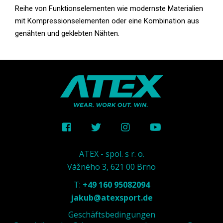
Reihe von Funktionselementen wie modernste Materialien
mit Kompressionselementen oder eine Kombination aus
genähten und geklebten Nähten.
ATEX - spol. s r. o.
Vážného 3, 621 00 Brno
T:
+49 160 95082094
jakub@atexsport.de
Geschäftsbedingungen