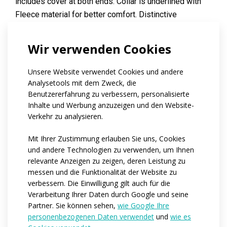
includes cover at both ends. Collar is underlined with
Fleece material for better comfort. Distinctive
reflective trims can be found on seams at the front and
at the back of the jacket. Both pockets are fastened
Wir verwenden Cookies
with reflective zips too. Zip pockets are underlined
with lightweight Denoder Mesh material and are
Unsere Website verwendet Cookies und andere
equipped with lock down systems. Waistband has a
Analysetools mit dem Zweck, die
drawstring and regulator.
Benutzererfahrung zu verbessern, personalisierte
Inhalte und Werbung anzuzeigen und den Website-
Verkehr zu analysieren.
Code:
at495.21
Mit Ihrer Zustimmung erlauben Sie uns, Cookies
Material:
Luvia
und andere Technologien zu verwenden, um Ihnen
Pave
relevante Anzeigen zu zeigen, deren Leistung zu
Asteria
messen und die Funktionalität der Website zu
Varianten:
Unisex / Dětská
verbessern. Die Einwilligung gilt auch für die
Kindergrößen:
122-128 / 134-140 / 146 / 152
Verarbeitung Ihrer Daten durch Google und seine
Partner. Sie können sehen,
wie Google Ihre
Erwachsenengrößen:
XS / S / M / L / XL / XXL / 3XL
personenbezogenen Daten verwendet
und
wie es