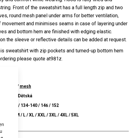
ring. Front of the sweatshirt has a full length zip and two
ves, round mesh panel under arms for better ventilation,
 of movement and minimises seams in case of layering under
ves and bottom hem are finished with edging elastic.
 on the sleeve or reflective details can be added at request.
is sweatshirt with zip pockets and turned-up bottom hem
 ordering please quote at981z.
at981
dryclim
/
mesh
Unisex / Dětská
d
122-128 / 134-140 / 146 / 152
XS / S / M / L / XL / XXL / 3XL / 4XL / 5XL
en
zu
ng