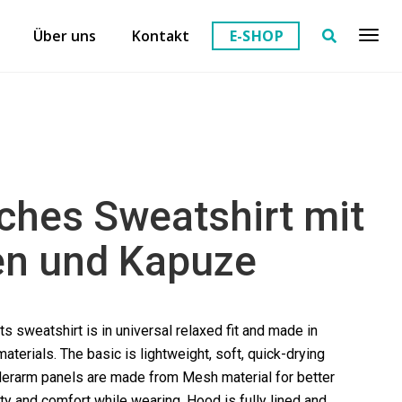
Über uns
Kontakt
E-SHOP
iches Sweatshirt mit
n und Kapuze
s sweatshirt is in universal relaxed fit and made in
terials. The basic is lightweight, soft, quick-drying
nderarm panels are made from Mesh material for better
ility and comfort while wearing. Hood is fully lined and