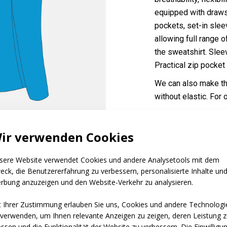
equipped with drawst
pockets, set-in slee
allowing full range
the sweatshirt. Slee
Practical zip pocket
We can also make th
without elastic. For
ne Druck
Code:
ir verwenden Cookies
Material:
Varianten:
sere Website verwendet Cookies und andere Analysetools mit dem
eck, die Benutzererfahrung zu verbessern, personalisierte Inhalte un
Kindergrößen:
rbung anzuzeigen und den Website-Verkehr zu analysieren.
Erwachsenengrößen:
t Ihrer Zustimmung erlauben Sie uns, Cookies und andere Technologi
 verwenden, um Ihnen relevante Anzeigen zu zeigen, deren Leistung 
ssen und die Funktionalität der Website zu verbessern. Die Einwilligu