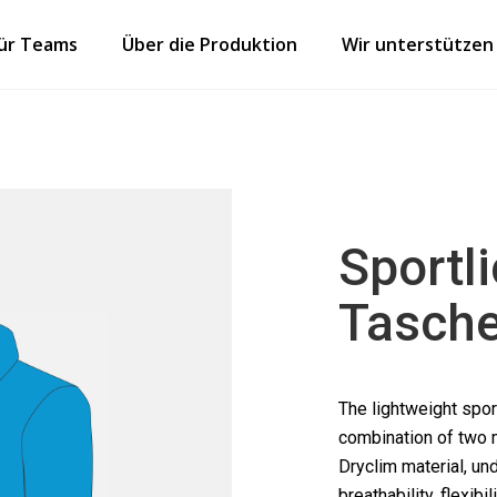
für Teams
Über die Produktion
Wir unterstützen
Sportl
Tasche
The lightweight sport
combination of two ma
Dryclim material, u
breathability, flexib