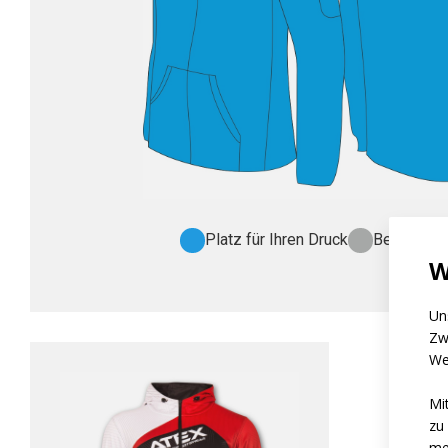
Platz für Ihren Druck
Bereich oh
W
Un
Zw
We
Mi
zu
me