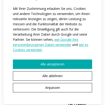
Sport-Tanktop ELITE
Elastische MMA-Hose
Mit Ihrer Zustimmung erlauben Sie uns, Cookies
für Männer
und andere Technologien zu verwenden, um Ihnen
relevante Anzeigen zu zeigen, deren Leistung zu
messen und die Funktionalität der Website zu
verbessern. Die Einwilligung gilt auch für die
Verarbeitung Ihrer Daten durch Google und seine
Partner. Sie können sehen,
wie Google Ihre
personenbezogenen Daten verwendet
und
wie es
Cookies verwendet
.
Alle akzeptieren
Alle ablehnen
ELITE
ELITE
Anpassen
Beachvolleyball-Shorts
Elastische MMA-Hosen
für Frauen