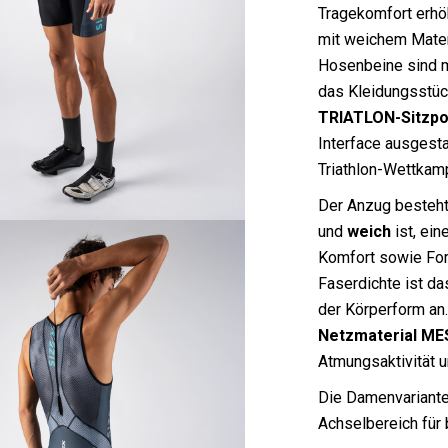
Tragekomfort erhö
mit weichem Mater
Hosenbeine sind 
das Kleidungsstück 
TRIATLON-Sitzpo
Interface ausgesta
Triathlon-Wettkamp
Der Anzug besteht
und
weich
ist, ei
Komfort sowie For
Faserdichte ist da
der Körperform an
Netzmaterial
ME
Atmungsaktivität u
Die Damenvariante
Achselbereich für