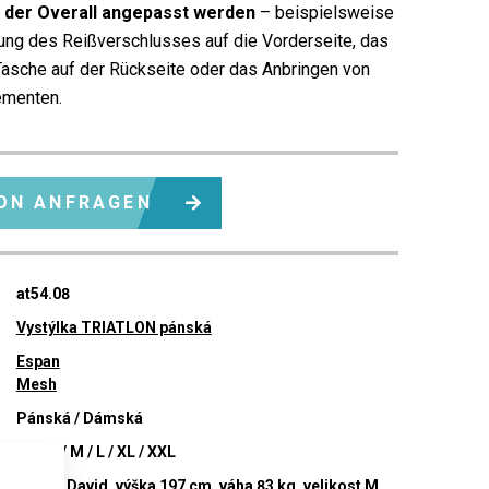
 der Overall angepasst werden
– beispielsweise
rung des Reißverschlusses auf die Vorderseite, das
Tasche auf der Rückseite oder das Anbringen von
ementen.
ON ANFRAGEN
at54.08
Vystýlka TRIATLON pánská
Espan
Mesh
Pánská / Dámská
:
XS / S / M / L / XL / XXL
Model David, výška 197 cm, váha 83 kg, velikost M