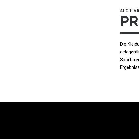
SIE HA
PR
Die Kleid
gelegentl
Sport tre
Ergebniss