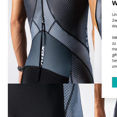
W
Un
Zw
We
Mi
zu
me
gi
Si
un