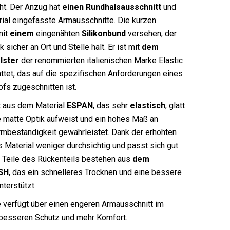
ht. Der Anzug hat
einen Rundhalsausschnitt
und
ial eingefasste Armausschnitte. Die kurzen
mit
einem
eingenähten
Silikonbund
versehen, der
sicher an Ort und Stelle hält. Er ist mit
dem
lster
der renommierten italienischen Marke Elastic
ttet, das auf die spezifischen Anforderungen eines
fs zugeschnitten ist.
 aus dem Material
ESPAN
, das sehr
elastisch
, glatt
ne matte Optik aufweist und ein hohes Maß an
mbeständigkeit gewährleistet. Dank der erhöhten
s Material weniger durchsichtig und passt sich gut
. Teile des Rückenteils bestehen aus
dem
SH
, das ein schnelleres Trocknen und eine bessere
nterstützt.
 verfügt über einen engeren Armausschnitt im
 besseren Schutz und mehr Komfort.