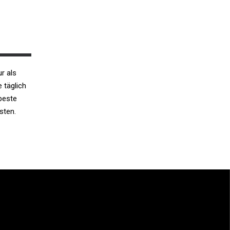
ur als
e täglich
 beste
sten.